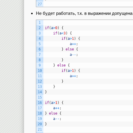
27
Не будет работать, т.к. в выражении допущена
1
2
if
(
a
>
0
)
{
3
if
(
a
<
3
)
{
4
if
(
a
>
1
)
{
5
a
++
;
6
}
else
{
7
a
--
;
8
}
9
}
else
{
10
if
(
a
>
1
)
{
11
a
++
;
12
}
13
}
14
}
15
16
if
(
a
>
1
)
{
17
a
++
;
18
}
else
{
19
a
--
;
20
}
21