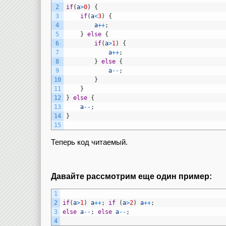
2
if
(
a
>
0
)
{
3
if
(
a
<
3
)
{
4
a
++
;
5
}
else
{
6
if
(
a
>
1
)
{
7
a
++
;
8
}
else
{
9
a
--
;
10
}
11
}
12
}
else
{
13
a
--
;
14
}
15
Теперь код читаемый.
Давайте рассмотрим еще один пример:
1
2
if
(
a
>
1
)
a
++
;
if
(
a
>
2
)
a
++
;
3
else
a
--
;
else
a
--
;
4