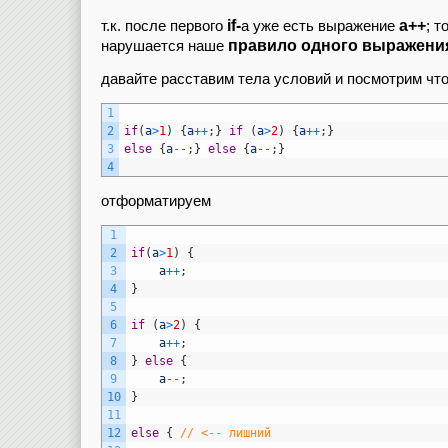
if-
a++
т.к. после первого
a уже есть выражение
; 
правило одного выражения 
нарушается наше
давайте расставим тела условий и посмотрим чт
1
2
if
(
a
>
1
)
{
a
++
;
}
if
(
a
>
2
)
{
a
++
;
}
3
else
{
a
--
;
}
else
{
a
--
;
}
4
отформатируем
1
2
if
(
a
>
1
)
{
3
a
++
;
4
}
5
6
if
(
a
>
2
)
{
7
a
++
;
8
}
else
{
9
a
--
;
10
}
11
12
else
{
// <-- лишний