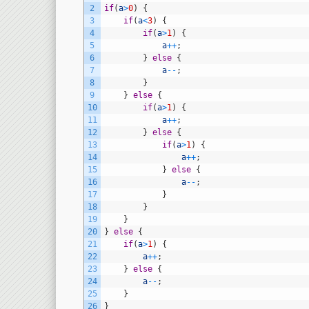
2
if
(
a
>
0
)
{
3
if
(
a
<
3
)
{
4
if
(
a
>
1
)
{
5
a
++
;
6
}
else
{
7
a
--
;
8
}
9
}
else
{
10
if
(
a
>
1
)
{
11
a
++
;
12
}
else
{
13
if
(
a
>
1
)
{
14
a
++
;
15
}
else
{
16
a
--
;
17
}
18
}
19
}
20
}
else
{
21
if
(
a
>
1
)
{
22
a
++
;
23
}
else
{
24
a
--
;
25
}
26
}