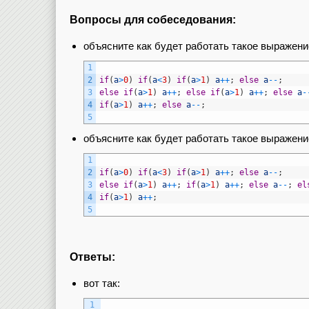
Вопросы для собеседования:
объясните как будет работать такое выражени
1
2
if
(
a
>
0
)
if
(
a
<
3
)
if
(
a
>
1
)
a
++
;
else
a
--
;
3
else
if
(
a
>
1
)
a
++
;
else
if
(
a
>
1
)
a
++
;
else
a
-
4
if
(
a
>
1
)
a
++
;
else
a
--
;
5
объясните как будет работать такое выражени
1
2
if
(
a
>
0
)
if
(
a
<
3
)
if
(
a
>
1
)
a
++
;
else
a
--
;
3
else
if
(
a
>
1
)
a
++
;
if
(
a
>
1
)
a
++
;
else
a
--
;
el
4
if
(
a
>
1
)
a
++
;
5
Ответы:
вот так:
1