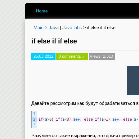
Home
Main
>
Java
|
Java labs
>
if else if if else
if else if if else
26.03.2012
0 comments »
Views: 2,510
Давайте рассмотрим как будут обрабатываться в
1
2
if
(
a
>
0
)
if
(
a
<
3
)
a
++
;
else
if
(
a
>
1
)
a
++
;
else
a
-
3
Разумеется такие выражения, это яркий пример г