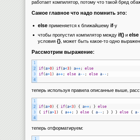
работает компилятор, потому что такой бред оба
Самое главное что надо помнить это:
else
if
применяется к ближайшему
-у
if()
else
чтобы пропустил компилятор между
и
{}
условия
, может быть какое-то одно выраже
Рассмотрим выражение:
1
2
if
(
a
>
0
)
if
(
a
<
3
)
a
++
;
else
3
if
(
a
>
1
)
a
++
;
else
a
--
;
else
a
--
;
4
теперь используя правила описанные выше, расс
1
2
if
(
a
>
0
)
{
if
(
a
<
3
)
{
a
++
;
}
else
3
{
if
(
a
>
1
)
{
a
++
;
}
else
{
a
--
;
}
}
}
else
{
a
-
4
теперь отформатируем:
1