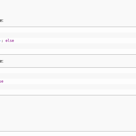
е:
-
;
else
е:
se