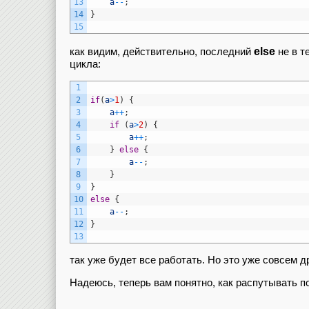
13
a
--
;
14
}
15
else
как видим, действительно, последний
не в т
цикла:
1
2
if
(
a
>
1
)
{
3
a
++
;
4
if
(
a
>
2
)
{
5
a
++
;
6
}
else
{
7
a
--
;
8
}
9
}
10
else
{
11
a
--
;
12
}
13
так уже будет все работать. Но это уже совсем 
Надеюсь, теперь вам понятно, как распутывать п