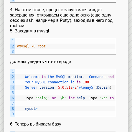
4. На этом этапе, процесс запустился и ждет
завершения, открываем еще одно окно (еще одну
сессию ssh, например в Putty), заходим в него под
root-ом
5. Заходим в mysql
1
2
#mysql -u root
3
должны увидеть что-то вроде
1
2
Welcome 
to
the 
MySQL 
monitor
.
Commands 
end
with
;
o
3
Your 
MySQL 
connection 
id 
is
100
4
Server 
version
:
5.0.51a
-
24
+
lenny5
(
Debian
)
5
6
Type
'help;'
or
'\h'
for
help
.
Type
'\c'
to
clear 
t
7
8
mysql
>
9
6. Теперь выбираем базу