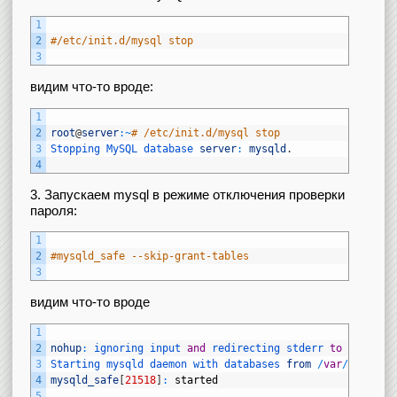
1
2
#/etc/init.d/mysql stop
3
видим что-то вроде:
1
2
root
@
server
:
~
# /etc/init.d/mysql stop
3
Stopping 
MySQL 
database 
server
:
mysqld
.
4
3. Запускаем mysql в режиме отключения проверки
пароля:
1
2
#mysqld_safe --skip-grant-tables
3
видим что-то вроде
1
2
nohup
:
ignoring 
input 
and
redirecting 
stderr 
to
stdout
3
Starting 
mysqld 
daemon 
with 
databases 
from
/
var
/
lib
/
mys
4
mysqld_safe
[
21518
]
:
started
5