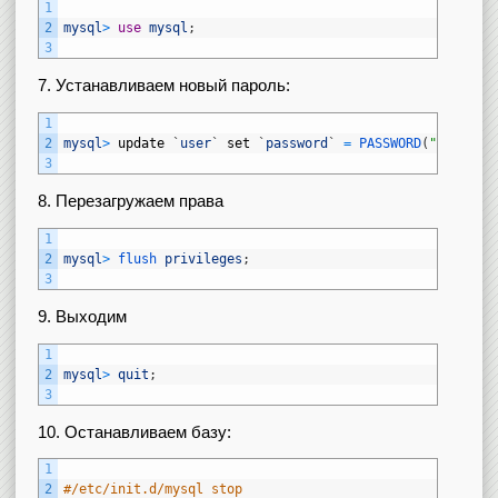
1
2
mysql
>
use
mysql
;
3
7. Устанавливаем новый пароль:
1
2
mysql
>
update
`
user
`
set
`
password
`
=
PASSWORD
(
"ТУТ_ВАШ
3
8. Перезагружаем права
1
2
mysql
>
flush 
privileges
;
3
9. Выходим
1
2
mysql
>
quit
;
3
10. Останавливаем базу:
1
2
#/etc/init.d/mysql stop