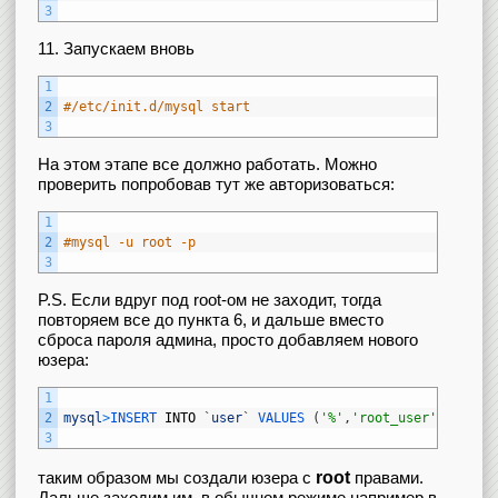
3
11. Запускаем вновь
1
2
#/etc/init.d/mysql start
3
На этом этапе все должно работать. Можно
проверить попробовав тут же авторизоваться:
1
2
#mysql -u root -p
3
P.S. Если вдруг под root-ом не заходит, тогда
повторяем все до пункта 6, и дальше вместо
сброса пароля админа, просто добавляем нового
юзера:
1
2
mysql
>
INSERT 
INTO
`
user
`
VALUES
(
'%'
,
'root_user'
,
PASSWO
3
root
таким образом мы создали юзера с
правами.
Дальше заходим им, в обычном режиме например в