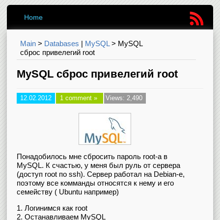
Home
Main
>
Databases
|
MySQL
>
MySQL
сброс привелегий root
MySQL сброс привелегий root
12.02.2012
1 comment »
Views: 2,490
Понадобилось мне сбросить пароль root-а в
MySQL. К счастью, у меня был руль от сервера
(доступ root по ssh). Сервер работал на Debian-е,
поэтому все комманды относятся к нему и его
семейству ( Ubuntu например)
1. Логинимся как root
2. Останавливаем MySQL