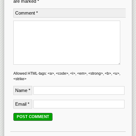
are marked
*
Comment
*
Allowed HTML-tags: <a>, <code>, <i>, <em>, <strong>, <b>, <u>,
<strike>
Name
*
Email
*