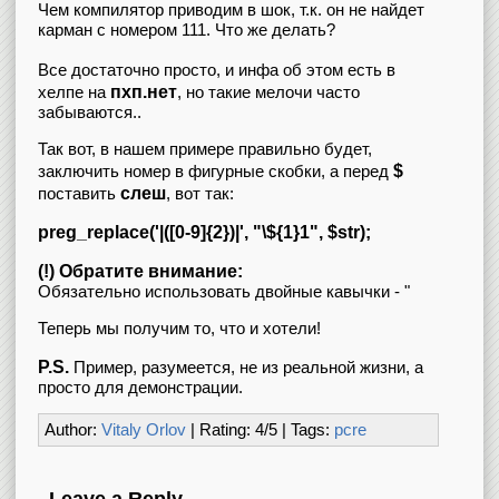
Чем компилятор приводим в шок, т.к. он не найдет
карман с номером 111. Что же делать?
Все достаточно просто, и инфа об этом есть в
пхп.нет
хелпе на
, но такие мелочи часто
забываются..
Так вот, в нашем примере правильно будет,
$
заключить номер в фигурные скобки, а перед
слеш
поставить
, вот так:
preg_replace('|([0-9]{2})|', "\${1}1", $str);
(!) Обратите внимание:
Обязательно использовать двойные кавычки - "
Теперь мы получим то, что и хотели!
P.S.
Пример, разумеется, не из реальной жизни, а
просто для демонстрации.
Author:
Vitaly Orlov
| Rating:
4
/
5
| Tags:
pcre