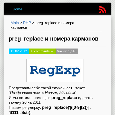
Home
Main
>
PHP
>
preg_replace и номера
карманов
preg_replace и номера карманов
12.02.2012
0 comments »
Views: 1,416
Представим себе такой случай: есть текст,
"
Поздравляю всех с Новым, 20 годом
"
preg_replace
И мы хотим с помощью
сделать
замену 20 на 2011.
preg_replace('|([0-9]{2})|',
Пишем регулярку:
'$111', $str);