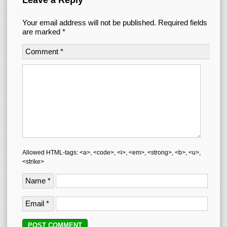
Leave a Reply
Your email address will not be published.
Required fields
are marked
*
Comment
*
Allowed HTML-tags: <a>, <code>, <i>, <em>, <strong>, <b>, <u>,
<strike>
Name
*
Email
*