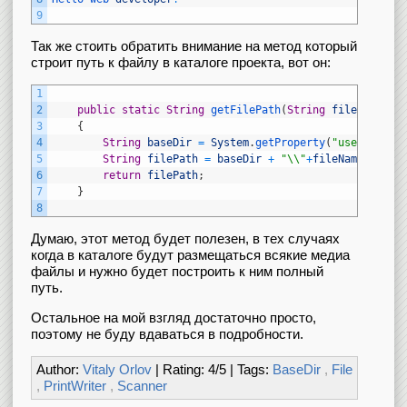
9
Так же стоить обратить внимание на метод который
строит путь к файлу в каталоге проекта, вот он:
1
2
public
static
String
getFilePath
(
String
fileName
)
3
{
4
String
baseDir
=
System
.
getProperty
(
"user.dir"
)
5
String
filePath
=
baseDir
+
"\\"
+
fileName
;
6
return
filePath
;
7
}
8
Думаю, этот метод будет полезен, в тех случаях
когда в каталоге будут размещаться всякие медиа
файлы и нужно будет построить к ним полный
путь.
Остальное на мой взгляд достаточно просто,
поэтому не буду вдаваться в подробности.
Author:
Vitaly Orlov
| Rating:
4
/
5
| Tags:
BaseDir
,
File
,
PrintWriter
,
Scanner