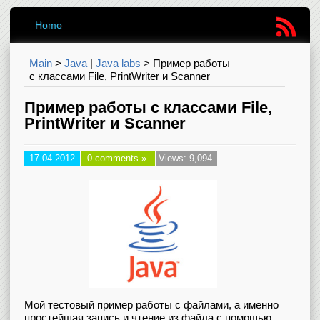
Home
Main
>
Java
|
Java labs
>
Пример работы
с классами File, PrintWriter и Scanner
Пример работы с классами File,
PrintWriter и Scanner
17.04.2012
0 comments »
Views: 9,094
Мой тестовый пример работы с файлами, а именно
простейшая запись и чтение из файла с помощью