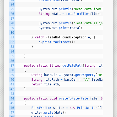
24
25
System
.
out
.
println
(
"Read data from test fi
26
String
rdata
=
readFromFile
(
file
)
;
27
28
System
.
out
.
println
(
"Test data is:\n~~~~~~~
29
System
.
out
.
print
(
rdata
)
;
30
31
}
catch
(
FileNotFoundException
e
)
{
32
e
.
printStackTrace
(
)
;
33
}
34
35
}
36
37
public
static
String
getFilePath
(
String
fileName
)
38
{
39
String
baseDir
=
System
.
getProperty
(
"user.dir"
40
String
filePath
=
baseDir
+
"\\"
+
fileName
;
41
return
filePath
;
42
}
43
44
public
static
void
writeToFile
(
File 
file
,
String
d
45
{
46
PrintWriter 
writer
=
new
PrintWriter
(
file
)
;
47
writer
.
write
(
data
)
;