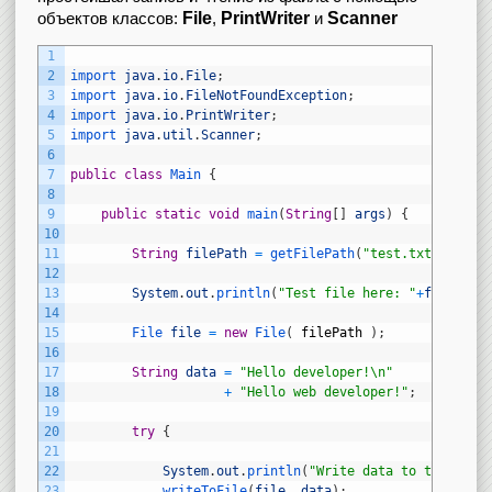
File
PrintWriter
Scanner
объектов классов:
,
и
1
2
import 
java
.
io
.
File
;
3
import 
java
.
io
.
FileNotFoundException
;
4
import 
java
.
io
.
PrintWriter
;
5
import 
java
.
util
.
Scanner
;
6
7
public
class
Main
{
8
9
public
static
void
main
(
String
[
]
args
)
{
10
11
String
filePath
=
getFilePath
(
"test.txt"
)
;
12
13
System
.
out
.
println
(
"Test file here: "
+
filePath
14
15
File 
file
=
new
File
(
filePath
)
;
16
17
String
data
=
"Hello developer!\n"
18
+
"Hello web developer!"
;
19
20
try
{
21
22
System
.
out
.
println
(
"Write data to test fil
23
writeToFile
(
file
,
data
)
;