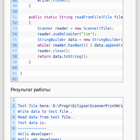
48
writer
.
close
(
)
;
49
}
50
51
public
static
String
readFromFile
(
File 
file
)
throw
52
{
53
Scanner 
reader
=
new
Scanner
(
file
)
;
54
reader
.
useDelimiter
(
"\\n"
)
;
55
StringBuilder 
data
=
new
StringBuilder
(
)
;
56
while
(
reader
.
hasNext
(
)
)
data
.
append
(
reader
.
n
57
reader
.
close
(
)
;
58
return
data
.
toString
(
)
;
59
}
60
61
}
62
Результат работы:
1
2
Test 
file 
here
:
D
:
\
Progr
\
Eclipse
\
ScannerPrintWriter
\
tes
3
Write 
data 
to
test 
file
.
.
4
Read 
data 
from 
test 
file
.
.
5
Test 
data 
is
:
6
~
~
~
~
~
~
~
~
~
~
~
~
~
7
Hello 
developer
!
8
Hello 
web 
developer
!