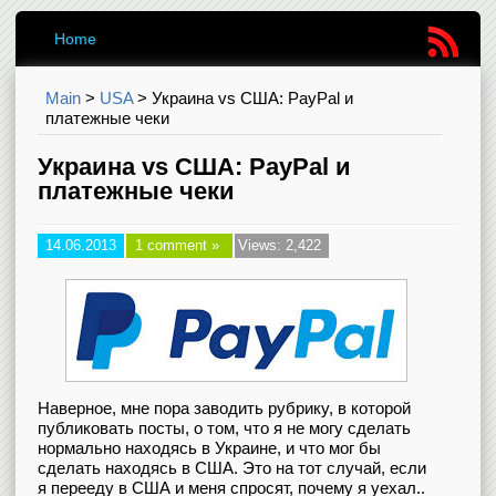
Home
Main
>
USA
>
Украина vs США: PayPal и
платежные чеки
Украина vs США: PayPal и
платежные чеки
14.06.2013
1 comment »
Views: 2,422
Наверное, мне пора заводить рубрику, в которой
публиковать посты, о том, что я не могу сделать
нормально находясь в Украине, и что мог бы
сделать находясь в США. Это на тот случай, если
я перееду в США и меня спросят, почему я уехал..