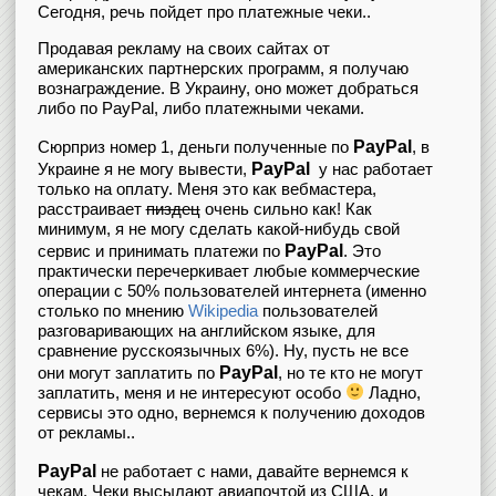
Сегодня, речь пойдет про платежные чеки..
Продавая рекламу на своих сайтах от
американских партнерских программ, я получаю
вознаграждение. В Украину, оно может добраться
либо по PayPal, либо платежными чеками.
PayPal
Сюрприз номер 1, деньги полученные по
, в
PayPal
Украине я не могу вывести,
у нас работает
только на оплату. Меня это как вебмастера,
расстраивает
пиздец
очень сильно как! Как
минимум, я не могу сделать какой-нибудь свой
PayPal
сервис и принимать платежи по
. Это
практически перечеркивает любые коммерческие
операции с 50% пользователей интернета (именно
столько по мнению
Wikipedia
пользователей
разговаривающих на английском языке, для
сравнение русскоязычных 6%). Ну, пусть не все
PayPal
они могут заплатить по
, но те кто не могут
заплатить, меня и не интересуют особо
Ладно,
сервисы это одно, вернемся к получению доходов
от рекламы..
PayPal
не работает с нами, давайте вернемся к
чекам. Чеки высылают авиапочтой из США, и