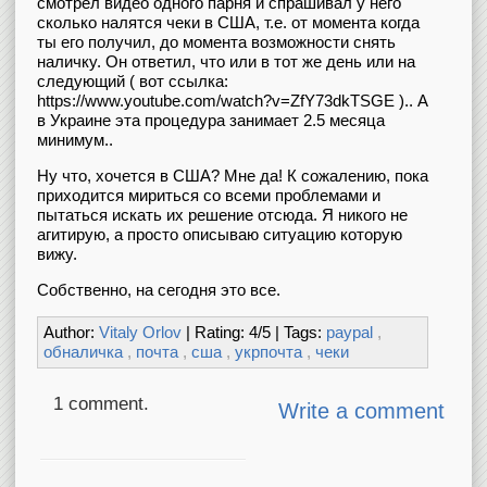
смотрел видео одного парня и спрашивал у него
сколько налятся чеки в США, т.е. от момента когда
ты его получил, до момента возможности снять
наличку. Он ответил, что или в тот же день или на
следующий ( вот ссылка:
https://www.youtube.com/watch?v=ZfY73dkTSGE ).. А
в Украине эта процедура занимает 2.5 месяца
минимум..
Ну что, хочется в США? Мне да! К сожалению, пока
приходится мириться со всеми проблемами и
пытаться искать их решение отсюда. Я никого не
агитирую, а просто описываю ситуацию которую
вижу.
Собственно, на сегодня это все.
Author:
Vitaly Orlov
| Rating:
4
/
5
| Tags:
paypal
,
обналичка
,
почта
,
сша
,
укрпочта
,
чеки
1 comment.
Write a comment