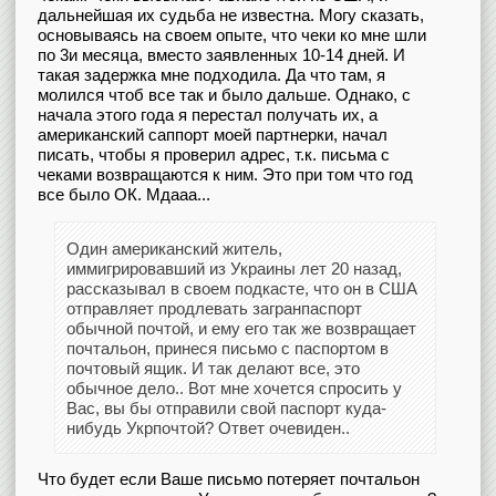
дальнейшая их судьба не известна. Могу сказать,
основываясь на своем опыте, что чеки ко мне шли
по 3и месяца, вместо заявленных 10-14 дней. И
такая задержка мне подходила. Да что там, я
молился чтоб все так и было дальше. Однако, с
начала этого года я перестал получать их, а
американский саппорт моей партнерки, начал
писать, чтобы я проверил адрес, т.к. письма с
чеками возвращаются к ним. Это при том что год
все было ОК. Мдааа...
Один американский житель,
иммигрировавший из Украины лет 20 назад,
рассказывал в своем подкасте, что он в США
отправляет продлевать загранпаспорт
обычной почтой, и ему его так же возвращает
почтальон, принеся письмо с паспортом в
почтовый ящик. И так делают все, это
обычное дело.. Вот мне хочется спросить у
Вас, вы бы отправили свой паспорт куда-
нибудь Укрпочтой? Ответ очевиден..
Что будет если Ваше письмо потеряет почтальон