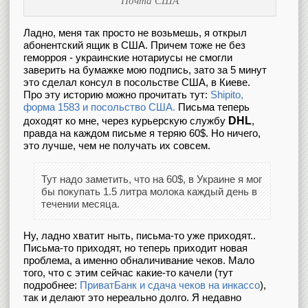
Почта США
Ладно, меня так просто не возьмешь, я открыл
абонентский ящик в США. Причем тоже не без
геморроя - украинские нотариусы не смогли
заверить на бумажке мою подпись, зато за 5 минут
это сделал консул в посольстве США, в Киеве.
Про эту историю можно прочитать тут:
Shipito,
форма 1583 и посольство США.
Письма теперь
DHL
доходят ко мне, через курьерскую службу
,
правда на каждом письме я теряю 60$. Но ничего,
это лучше, чем не получать их совсем.
Тут надо заметить, что на 60$, в Украине я мог
бы покупать 1.5 литра молока каждый день в
течении месяца.
Ну, ладно хватит ныть, письма-то уже приходят..
Письма-то приходят, но теперь приходит новая
проблема, а именно обналичивание чеков. Мало
того, что с этим сейчас какие-то качели (тут
подробнее:
ПриватБанк и сдача чеков на инкассо
),
так и делают это нереально долго. Я недавно